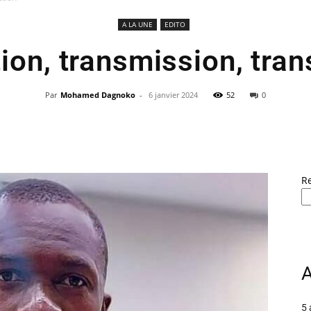
A LA UNE
EDITO
tion, transmission, tran
Par
Mohamed Dagnoko
-
6 janvier 2024
52
0
R
A
5 