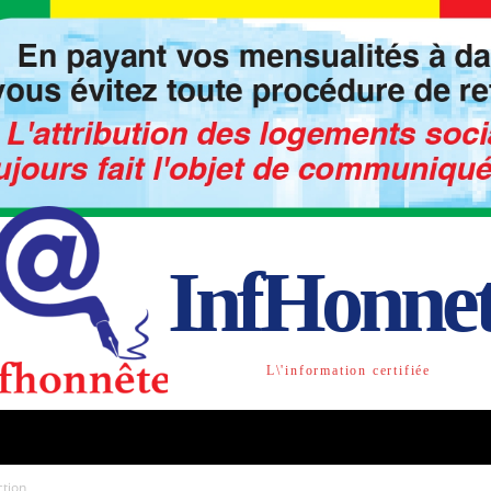
InfHonne
L\'information certifiée
TO
LIBRE OPINION
SOCIETE
ACTU-INTE
ction