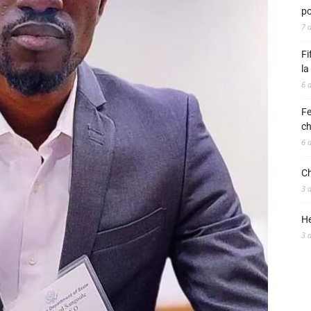
po
7 
Fi
la
6 
Fe
ch
6 
Ch
3 
He
3 