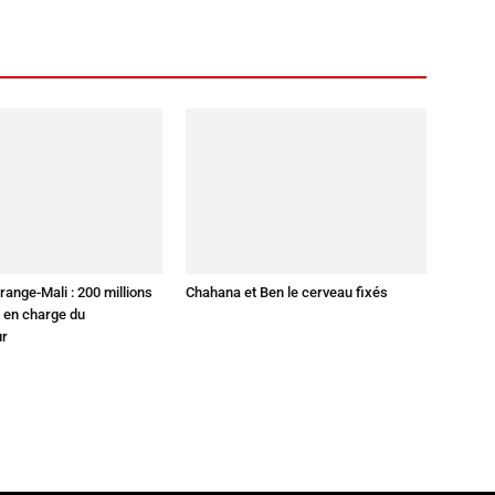
ange-Mali : 200 millions
Chahana et Ben le cerveau fixés
e en charge du
ur