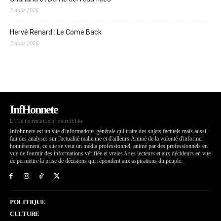
3 août 2026
Hervé Renard : Le Come Back
3 août 2026
InfHonnete
L\'information certifiée
Infohnnete est un site d'informations générale qui traite des sujets factuels mais aussi
fait des analyses sur l'actualité malienne et d'ailleurs.Animé de la volonté d'informer
honnêtement, ce site se veut un média professionnel, animé par des professionnels en
vue de fournir des informations vérifiée et vraies à ses lecteurs et aux décideurs en vue
de permettre la prise de décisions qui répondent aux aspirations du peuple.
POLITIQUE
CULTURE