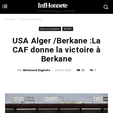
InfHonnete
L\'information certifiée
Accueil
Actu en vedette
Actu en vedette
SPORT
USA Alger /Berkane :La
CAF donne la victoire à
Berkane
Par
Mohamed Dagnoko
-
25 avril 2024
56
0