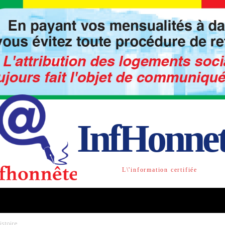
InfHonne
L\'information certifiée
TO
LIBRE OPINION
SOCIETE
ACTU-INTE
istoire