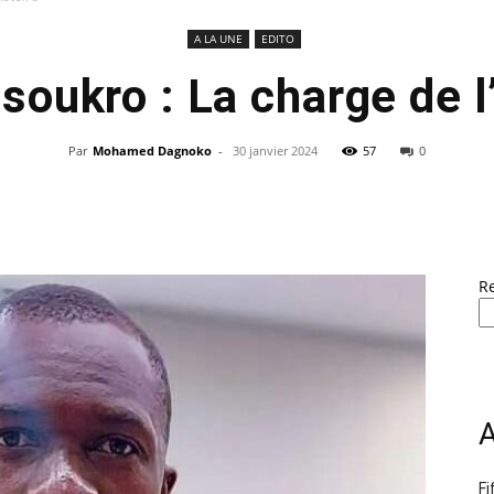
A LA UNE
EDITO
oukro : La charge de l’
Par
Mohamed Dagnoko
-
30 janvier 2024
57
0
R
A
Fi