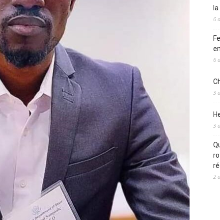
l
6 
Fe
en
6 
Ch
3 
He
3 
Qu
ro
ré
2 