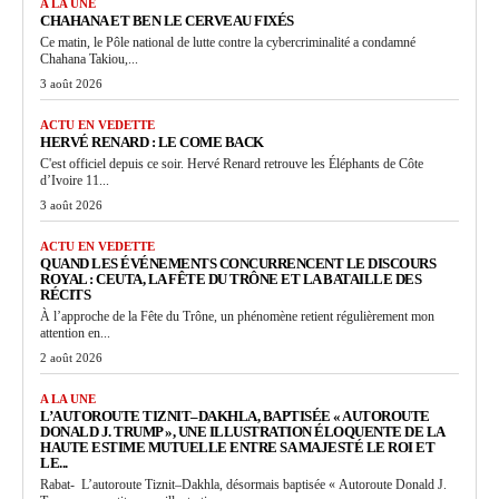
A LA UNE
CHAHANA ET BEN LE CERVEAU FIXÉS
Ce matin, le Pôle national de lutte contre la cybercriminalité a condamné
Chahana Takiou,...
3 août 2026
ACTU EN VEDETTE
HERVÉ RENARD : LE COME BACK
C'est officiel depuis ce soir. Hervé Renard retrouve les Éléphants de Côte
d’Ivoire 11...
3 août 2026
ACTU EN VEDETTE
QUAND LES ÉVÉNEMENTS CONCURRENCENT LE DISCOURS
ROYAL : CEUTA, LA FÊTE DU TRÔNE ET LA BATAILLE DES
RÉCITS
À l’approche de la Fête du Trône, un phénomène retient régulièrement mon
attention en...
2 août 2026
A LA UNE
L’AUTOROUTE TIZNIT–DAKHLA, BAPTISÉE « AUTOROUTE
DONALD J. TRUMP », UNE ILLUSTRATION ÉLOQUENTE DE LA
HAUTE ESTIME MUTUELLE ENTRE SA MAJESTÉ LE ROI ET
LE...
Rabat- L’autoroute Tiznit–Dakhla, désormais baptisée « Autoroute Donald J.