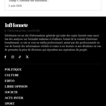
Trump », constitue une illustration...
1 août 2026
InfHonnete
L\'information certifiée
Infohnnete est un site d'informations générale qui traite des sujets factuels mais aussi
fait des analyses sur l'actualité malienne et d'ailleurs.Animé de la volonté d'informer
honnêtement, ce site se veut un média professionnel, animé par des professionnels en
vue de fournir des informations vérifiée et vraies à ses lecteurs et aux décideurs en vue
de permettre la prise de décisions qui répondent aux aspirations du peuple.
POLITIQUE
CULTURE
EDITO
LIBRE OPINION
SOCIETE
ACTU-INTER
SPORT