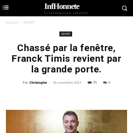
InfHonnete
L\'information certifiée
Accueil
SPORT
SPORT
Chassé par la fenêtre,
Franck Timis revient par
la grande porte.
Par
Christophe
-
26 novembre 2023
71
0