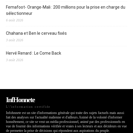
Femafoot- Orange-Mali : 200 millions pour la prise en charge du
sélectionneur
6 août 2026
Chahana et Ben le cerveau fixés
3 août 2026
Hervé Renard : Le Come Back
3 août 2026
InfHonnete
L\'information certifiée
Infohnnete est un site d'informations générale qui traite des sujets factuels mais aussi
fait des analyses sur l'actualité malienne et d'ailleurs.Animé de la volonté d'informer
honnêtement, ce site se veut un média professionnel, animé par des professionnels en
vue de fournir des informations vérifiée et vraies à ses lecteurs et aux décideurs en vue
de permettre la prise de décisions qui répondent aux aspirations du peuple.