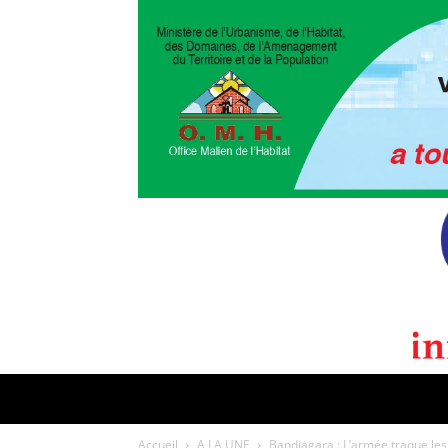
POLITIQUE
CULTURE
EDI
Accueil
A LA UNE
Bandiagara : L’armée traque les 