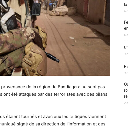
l
6 
Fe
en
6 
Ch
3 
He
3 
Qu
 provenance de la région de Bandiagara ne sont pas
ro
s ont été attaqués par des terroristes avec des bilans
ré
2 
ds étaient tournés et avec eux les critiques viennent
muniqué signé de sa direction de l’information et des