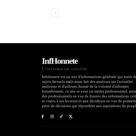
InfHonnete
L\'information certifiée
Infohnnete est un site d'informations générale qui traite d
sujets factuels mais aussi fait des analyses sur l'actualité
malienne et d'ailleurs.Animé de la volonté d'informer
honnêtement, ce site se veut un média professionnel, ani
des professionnels en vue de fournir des informations véri
et vraies à ses lecteurs et aux décideurs en vue de permett
prise de décisions qui répondent aux aspirations du peupl