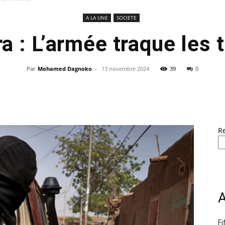
A LA UNE
SOCIETE
a : L’armée traque les t
Par
Mohamed Dagnoko
-
13 novembre 2024
39
0
R
A
Fi