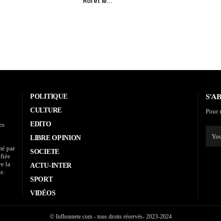
Roi et le...
POLITIQUE
S'A
CULTURE
Pour r
EDITO
es
LIBRE OPINION
mé par
SOCIETE
fiée
re la
ACTU-INTER
e.
SPORT
VIDÉOS
© Infhonnete.com - tous droits réservés- 2023-2024