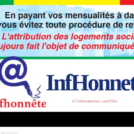
InfHonne
L\'information certifiée
TO
LIBRE OPINION
SOCIETE
ACTU-INTE
terroristes