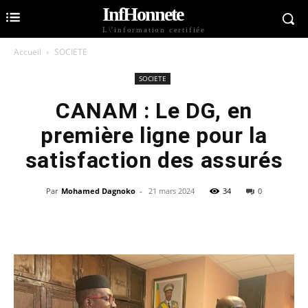
InfHonnete
L\'information certifiée
Accueil
SOCIETE
SOCIETE
CANAM : Le DG, en
première ligne pour la
satisfaction des assurés
Par
Mohamed Dagnoko
-
21 mars 2024
34
0