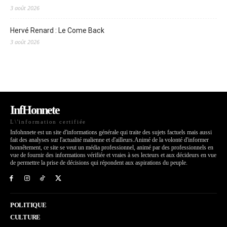
3 août 2026
Hervé Renard : Le Come Back
3 août 2026
InfHonnete
L\'information certifiée
Infohnnete est un site d'informations générale qui traite des sujets factuels mais aussi
fait des analyses sur l'actualité malienne et d'ailleurs.Animé de la volonté d'informer
honnêtement, ce site se veut un média professionnel, animé par des professionnels en
vue de fournir des informations vérifiée et vraies à ses lecteurs et aux décideurs en vue
de permettre la prise de décisions qui répondent aux aspirations du peuple.
POLITIQUE
CULTURE