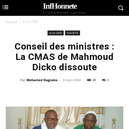
InfHonnete
L\'information certifiée
Accueil
A LA UNE
A LA UNE
SOCIETE
Conseil des ministres :
La CMAS de Mahmoud
Dicko dissoute
Par
Mohamed Dagnoko
-
6 mars 2024
43
0