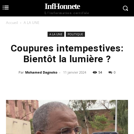
InfHonnete
L\'information certifiée
Accueil
A LA UNE
A LA UNE
POLITIQUE
Coupures intempestives:
Bientôt la lumière ?
Par
Mohamed Dagnoko
-
11 janvier 2024
54
0