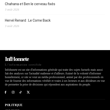
Chahana et Ben le cerveau fixés
3 août 2026
Hervé Renard : Le Come Back
3 août 2026
InfHonnete
L\'information certifiée
Infohnnete est un site d'informations générale qui traite des sujets factuels mais aussi
fait des analyses sur l'actualité malienne et d'ailleurs.Animé de la volonté d'informer
honnêtement, ce site se veut un média professionnel, animé par des professionnels en
vue de fournir des informations vérifiée et vraies à ses lecteurs et aux décideurs en vue
de permettre la prise de décisions qui répondent aux aspirations du peuple.
POLITIQUE