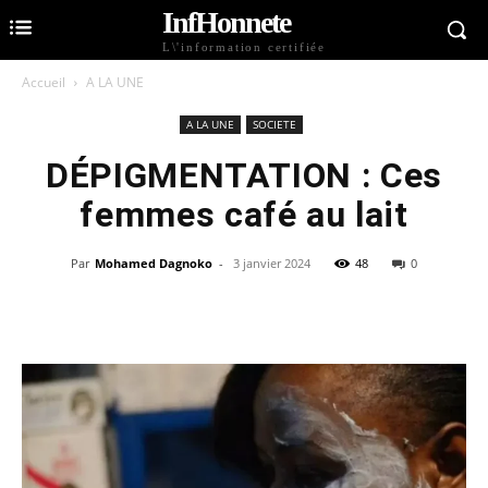
InfHonnete
L\'information certifiée
Accueil
A LA UNE
A LA UNE
SOCIETE
DÉPIGMENTATION : Ces
femmes café au lait
Par
Mohamed Dagnoko
-
3 janvier 2024
48
0