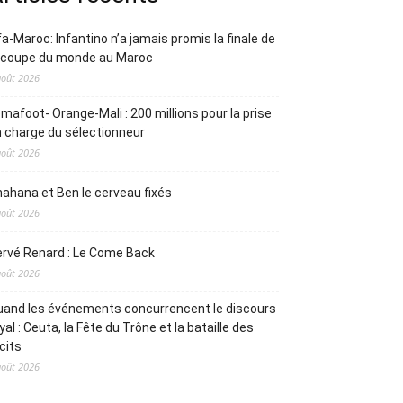
fa-Maroc: Infantino n’a jamais promis la finale de
a coupe du monde au Maroc
août 2026
mafoot- Orange-Mali : 200 millions pour la prise
 charge du sélectionneur
août 2026
ahana et Ben le cerveau fixés
août 2026
rvé Renard : Le Come Back
août 2026
and les événements concurrencent le discours
yal : Ceuta, la Fête du Trône et la bataille des
cits
août 2026