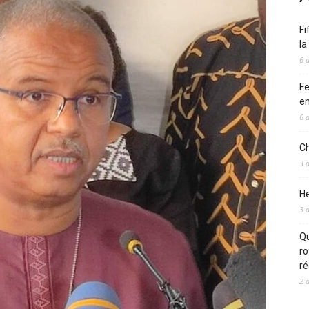
Fi
l
6 
Fe
en
6 
Ch
3 
He
3 
Qu
ro
ré
2 