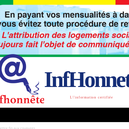
InfHonne
L\'information certifiée
TO
LIBRE OPINION
SOCIETE
ACTU-INTE
mettre fin aux coupures