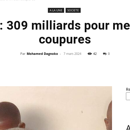
A LA UNE
SOCIETE
 : 309 milliards pour me
coupures
Par
Mohamed Dagnoko
-
7 mars 2024
42
0
R
A