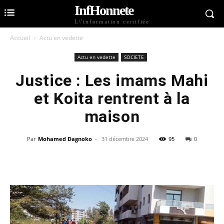
InfHonnete
L\'information certifiée
Accueil
Actu en vedette
Actu en vedette
SOCIETE
Justice : Les imams Mahi
et Koita rentrent à la
maison
Par
Mohamed Dagnoko
-
31 décembre 2024
95
0