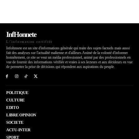
InfHonnete
L\'information certifiée
Infohnnete est un site d'informations générale qui traite des sujets factuels mais aussi
fait des analyses sur l'actualité malienne et d'ailleurs.Animé de la volonté d'informer
honnêtement, ce site se veut un média professionnel, animé par des professionnels en
vue de fournir des informations vérifiée et vraies à ses lecteurs et aux décideurs en vue
de permettre la prise de décisions qui répondent aux aspirations du peuple.
POLITIQUE
CULTURE
EDITO
LIBRE OPINION
SOCIETE
ACTU-INTER
SPORT