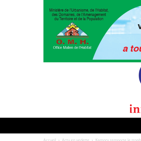
POLITIQUE
CULTURE
EDI
Accueil
Actu en vedette
Kamory remporte le troph