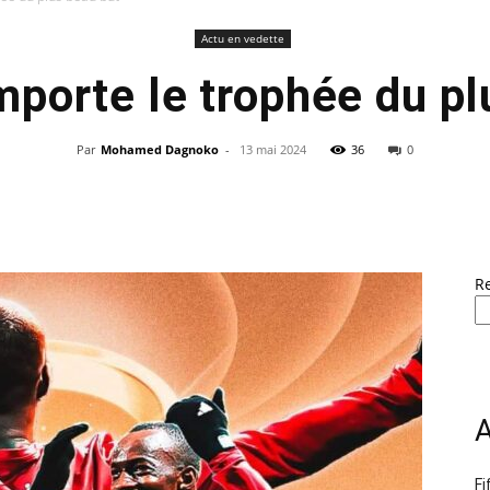
Actu en vedette
porte le trophée du pl
Par
Mohamed Dagnoko
-
13 mai 2024
36
0
R
A
Fi