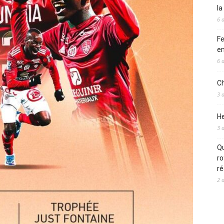
l
6 
Fe
en
6 
Ch
3 
He
3 
Qu
ro
ré
2 