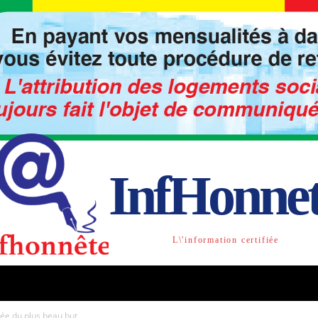
InfHonne
L\'information certifiée
TO
LIBRE OPINION
SOCIETE
ACTU-INTE
ée du plus beau but