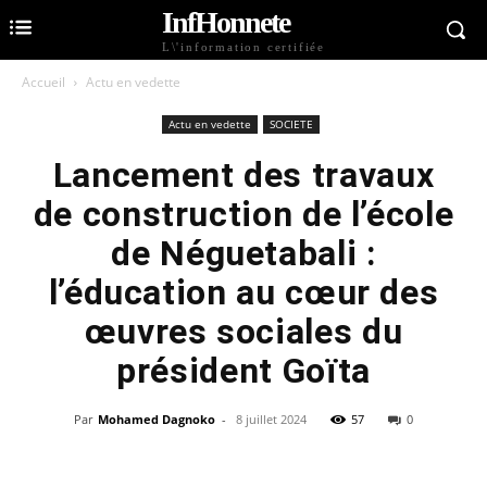
InfHonnete
L\'information certifiée
Accueil
Actu en vedette
Actu en vedette
SOCIETE
Lancement des travaux
de construction de l’école
de Néguetabali :
l’éducation au cœur des
œuvres sociales du
président Goïta
Par
Mohamed Dagnoko
-
8 juillet 2024
57
0