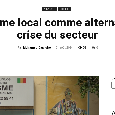
A LA UNE
SOCIETE
sme local comme alterna
crise du secteur
Par
Mohamed Dagnoko
-
31 août 2024
52
0
R
A