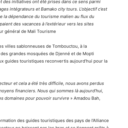
nt des initiatives ont été prises dans ce sens parmi
s intégrateurs et Bamako city tours. L’objectif c’est
re la dépendance du tourisme malien au flux du
aient des vacances à l’extérieur vers les sites
eur général de Mali Tourisme
es villes sablonneuses de Tombouctou, à la
 des grandes mosquées de Djenné et de Mopti
x guides touristiques reconvertis aujourd’hui pour la
teur et cela a été très difficile, nous avons perdus
oyens financiers. Nous qui sommes là aujourd’hui,
es domaines pour pouvoir survivre
» Amadou Bah,
rmation des guides touristiques des pays de l’Alliance
secteur ne baissent pas les bras et se tiennent prêts à