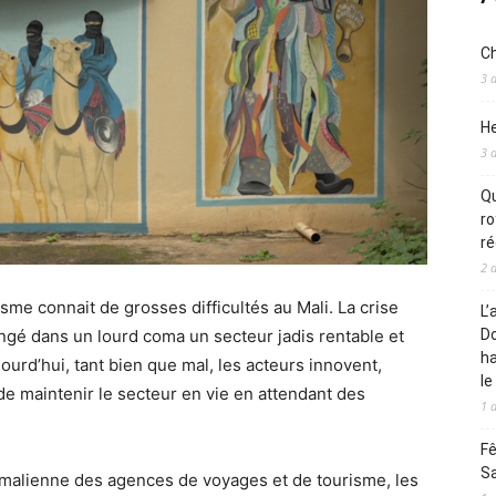
Ch
3 
He
3 
Qu
ro
ré
2 
sme connait de grosses difficultés au Mali. La crise
L’
ongé dans un lourd coma un secteur jadis rentable et
Do
ha
ujourd’hui, tant bien que mal, les acteurs innovent,
le
e maintenir le secteur en vie en attendant des
1 
Fê
S
n malienne des agences de voyages et de tourisme, les