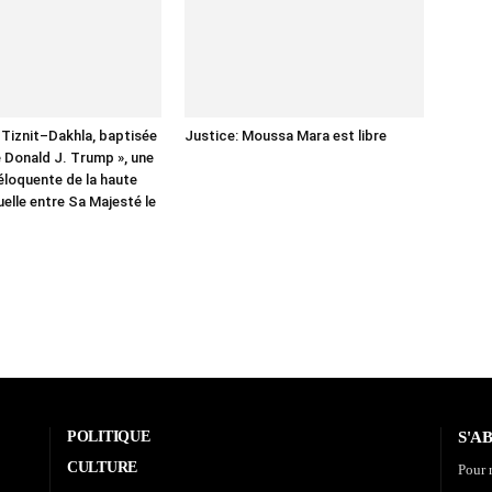
 Tiznit–Dakhla, baptisée
Justice: Moussa Mara est libre
 Donald J. Trump », une
 éloquente de la haute
elle entre Sa Majesté le
POLITIQUE
S'A
CULTURE
Pour r