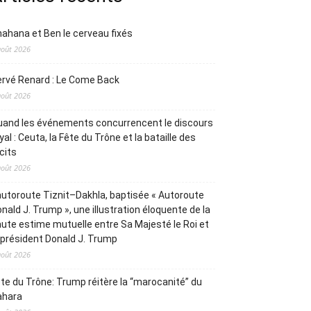
ahana et Ben le cerveau fixés
août 2026
rvé Renard : Le Come Back
août 2026
and les événements concurrencent le discours
yal : Ceuta, la Fête du Trône et la bataille des
cits
août 2026
autoroute Tiznit–Dakhla, baptisée « Autoroute
nald J. Trump », une illustration éloquente de la
ute estime mutuelle entre Sa Majesté le Roi et
 président Donald J. Trump
août 2026
te du Trône: Trump réitère la “marocanité” du
ahara