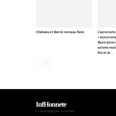
Chahana et Ben le cerveau fixés
L’autoroute
« Autoroute
illustration
estime mutu
Roi et le...
InfHonnete
L\'information certifiée