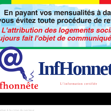
InfHonne
L\'information certifiée
TO
LIBRE OPINION
SOCIETE
ACTU-INTE
ive à la crise du secteur