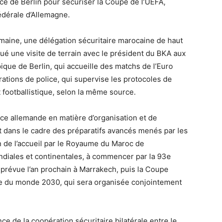
ice de Berlin pour sécuriser la Coupe de l’UEFA,
édérale d’Allemagne.
omaine, une délégation sécuritaire marocaine de haut
ué une visite de terrain avec le président du BKA aux
ique de Berlin, qui accueille des matchs de l’Euro
rations de police, qui supervise les protocoles de
 footballistique, selon la même source.
ence allemande en matière d’organisation et de
t dans le cadre des préparatifs avancés menés par les
n de l’accueil par le Royaume du Maroc de
ndiales et continentales, à commencer par la 93e
 prévue l’an prochain à Marrakech, puis la Coupe
pe du monde 2030, qui sera organisée conjointement
nce de la coopération sécuritaire bilatérale entre le