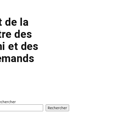
 de la
tre des
i et des
lemands
echercher
Rechercher