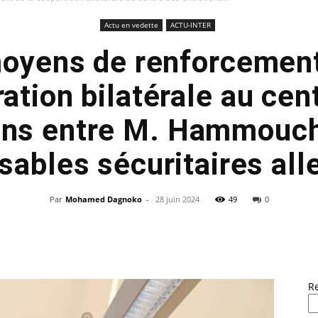
Actu en vedette
ACTU-INTER
oyens de renforcement
ation bilatérale au cen
ens entre M. Hammouch
sables sécuritaires al
Par
Mohamed Dagnoko
-
28 juin 2024
49
0
R