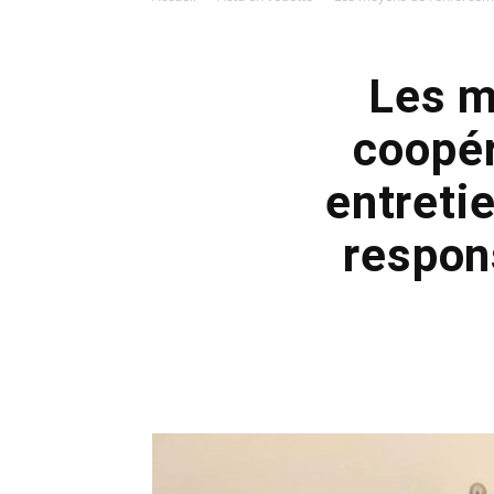
Les m
coopér
entreti
respon