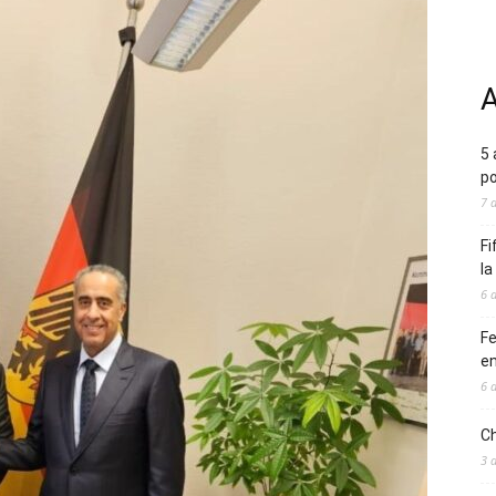
A
5 
po
7 
Fi
l
6 
Fe
en
6 
Ch
3 