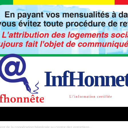
InfHonne
L\'information certifiée
TO
LIBRE OPINION
SOCIETE
ACTU-INTE
t de la coopération bilatérale au centre des entretiens...