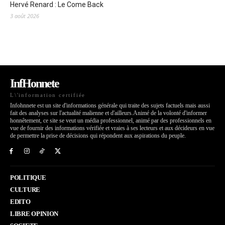
Hervé Renard : Le Come Back
3 août 2026
InfHonnete
L\'information certifiée
Infohnnete est un site d'informations générale qui traite des sujets factuels mais aussi
fait des analyses sur l'actualité malienne et d'ailleurs.Animé de la volonté d'informer
honnêtement, ce site se veut un média professionnel, animé par des professionnels en
vue de fournir des informations vérifiée et vraies à ses lecteurs et aux décideurs en vue
de permettre la prise de décisions qui répondent aux aspirations du peuple.
POLITIQUE
CULTURE
EDITO
LIBRE OPINION