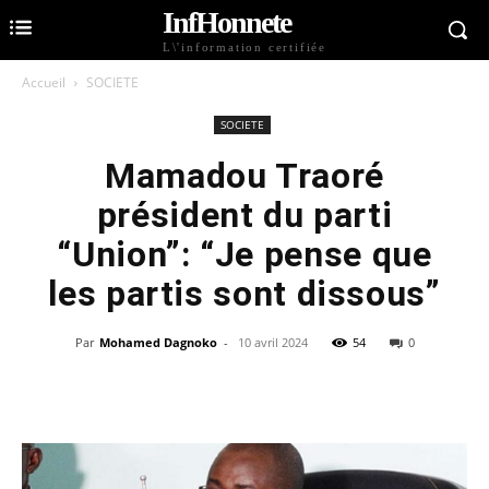
InfHonnete
L\'information certifiée
Accueil
SOCIETE
SOCIETE
Mamadou Traoré
président du parti
“Union”: “Je pense que
les partis sont dissous”
Par
Mohamed Dagnoko
-
10 avril 2024
54
0