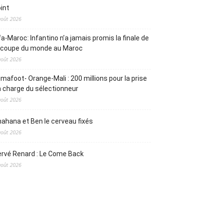
int
août 2026
fa-Maroc: Infantino n’a jamais promis la finale de
a coupe du monde au Maroc
août 2026
mafoot- Orange-Mali : 200 millions pour la prise
 charge du sélectionneur
août 2026
ahana et Ben le cerveau fixés
août 2026
rvé Renard : Le Come Back
août 2026