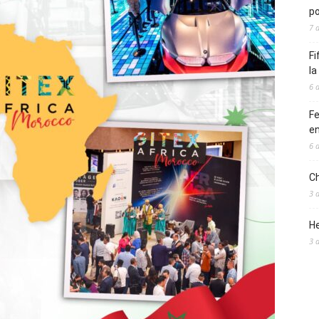
po
7 
Fi
l
6 
Fe
en
6 
Ch
3 
He
3 