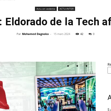
Actu en vedette
ACTU-INTER
 Eldorado de la Tech a
Par
Mohamed Dagnoko
-
15 mars 2024
42
0
R
A
5 