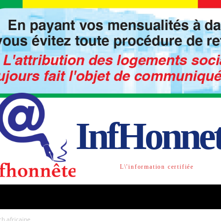
InfHonne
L\'information certifiée
TO
LIBRE OPINION
SOCIETE
ACTU-INTE
ch africaine