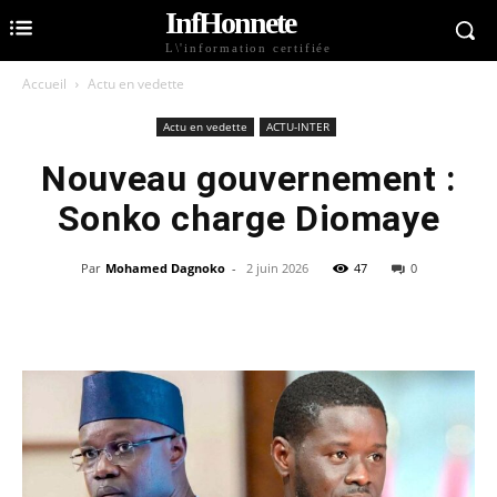
InfHonnete
L\'information certifiée
Accueil
Actu en vedette
Actu en vedette
ACTU-INTER
Nouveau gouvernement :
Sonko charge Diomaye
Par
Mohamed Dagnoko
-
2 juin 2026
47
0