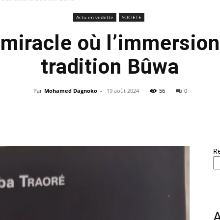
Actu en vedette
SOCIETE
 miracle où l’immersion
tradition Bûwa
Par
Mohamed Dagnoko
-
19 août 2024
56
0
R
A