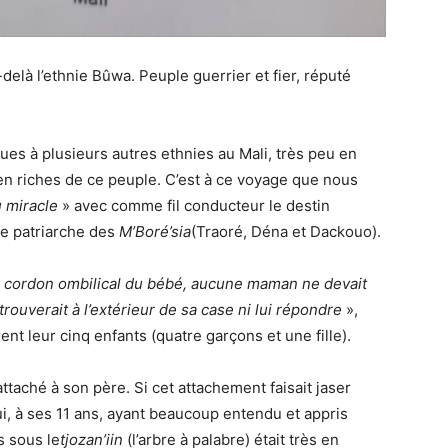
là l’ethnie Bûwa. Peuple guerrier et fier, réputé
ues à plusieurs autres ethnies au Mali, très peu en
ien riches de ce peuple. C’est à ce voyage que nous
u miracle
» avec comme fil conducteur le destin
le patriarche des
M’Boré’sia
(Traoré, Déna et Dackouo).
e cordon ombilical du bébé, aucune maman ne devait
trouverait à l’extérieur de sa case ni lui répondre
»,
nt leur cinq enfants (quatre garçons et une fille).
ttaché à son père. Si cet attachement faisait jaser
 qui, à ses 11 ans, ayant beaucoup entendu et appris
s sous le
tjozan’iin
(l’arbre à palabre) était très en