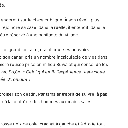
és.
s’endormit sur la place publique. À son réveil, plus
rejoindre sa case, dans la ruelle, il entendit, dans le
être réservé à une habitante du village.
o, ce grand solitaire, craint pour ses pouvoirs
ec son canari pris un nombre incalculable de vies dans
 bière rousse prisé en milieu Bûwa et qui consolide les
 avec So,ôo. «
Celui qui en fit l’expérience resta cloué
rhée chronique
».
croiser son destin, Pantama entreprit de suivre, à pas
nir à la confrérie des hommes aux mains sales
rosse noix de cola, crachat à gauche et à droite tout