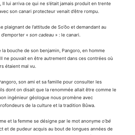
l lui arriva ce qui ne s’était jamais produit en trente
avec son canari protecteur venait d’être rompu.
 se plaignant de l’attitude de So’ôo et demandant au
s d’emporter «
son cadeau
» : le canari.
 de la bouche de son benjamin, Pangoro, en homme
. Il ne pouvait en être autrement dans ces contrées où
rs étaient mal vu.
à Pangoro, son ami et sa famille pour consulter les
ils dont on disait que la renommée allait être comme le
en bon ingénieur géologue nous promène avec
rofondeurs de la culture et la tradition Bûwa.
mme et la femme se désigne par le mot anonyme
o’bé
pect et de pudeur acquis au bout de longues années de