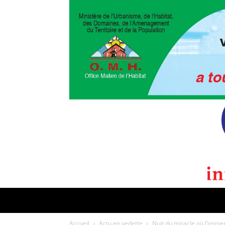
POLITIQUE
CULTURE
EDI
Accueil
Actu en vedette
Nuit du miracle où l’imme