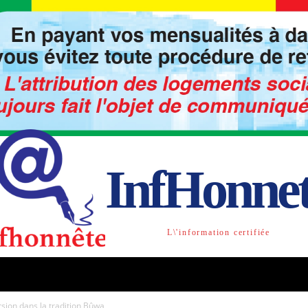
InfHonne
L\'information certifiée
TO
LIBRE OPINION
SOCIETE
ACTU-INTE
rsion dans la tradition Bûwa