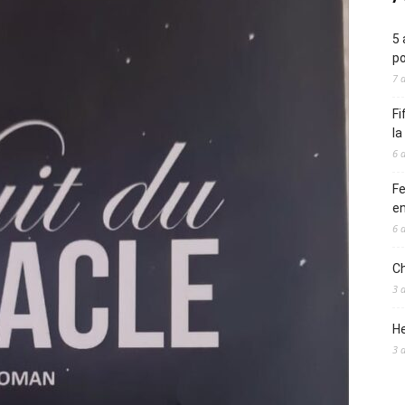
5 
po
7 
Fi
l
6 
Fe
en
6 
Ch
3 
He
3 