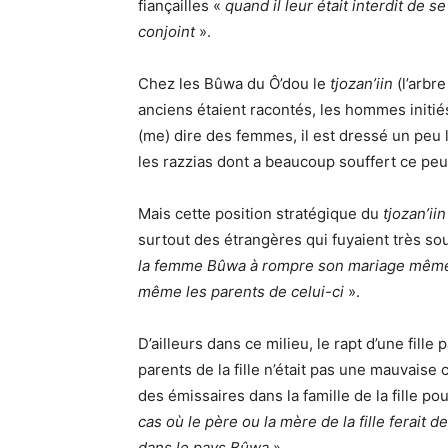
fiançailles «
quand il leur était interdit de 
conjoint
».
Chez les Bûwa du Ô’dou le
tjozan’iin
(l’arbre
anciens étaient racontés, les hommes initiés
(me) dire des femmes, il est dressé un peu
les razzias dont a beaucoup souffert ce peu
Mais cette position stratégique du
tjozan’iin
surtout des étrangères qui fuyaient très sou
la femme Bûwa à rompre son mariage même p
même les parents de celui-ci
».
D’ailleurs dans ce milieu, le rapt d’une fill
parents de la fille n’était pas une mauvaise
des émissaires dans la famille de la fille p
cas où le père ou la mère de la fille ferait de
dans le pays Bûwa
».