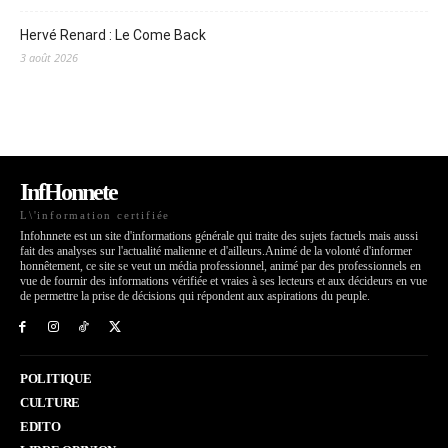
Hervé Renard : Le Come Back
3 août 2026
InfHonnete
L\'information certifiée
Infohnnete est un site d'informations générale qui traite des sujets factuels mais aussi
fait des analyses sur l'actualité malienne et d'ailleurs.Animé de la volonté d'informer
honnêtement, ce site se veut un média professionnel, animé par des professionnels en
vue de fournir des informations vérifiée et vraies à ses lecteurs et aux décideurs en vue
de permettre la prise de décisions qui répondent aux aspirations du peuple.
POLITIQUE
CULTURE
EDITO