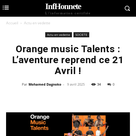
InfHonnete
L\'information certifiée
Accueil
Actu en vedette
Actu en vedette
SOCIETE
Orange music Talents :
L’aventure reprend ce 21
Avril !
Par
Mohamed Dagnoko
-
9 avril 2025
34
0