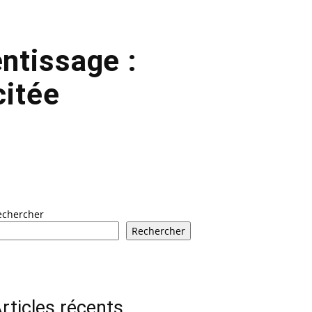
entissage :
citée
echercher
Rechercher
rticles récents