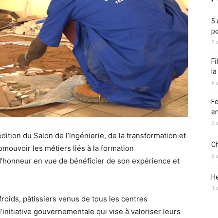
5 
po
7 
Fi
l
6 
Fe
en
6 
dition du Salon de l’ingénierie, de la transformation et
Ch
omouvoir les métiers liés à la formation
3 
 d’honneur en vue de bénéficier de son expérience et
He
3 
froids, pâtissiers venus de tous les centres
’initiative gouvernementale qui vise à valoriser leurs