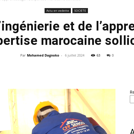
Actu en vedette
SOCIETE
’ingénierie et de l’appr
pertise marocaine solli
Par
Mohamed Dagnoko
-
6 juillet 2024
63
0
R
A