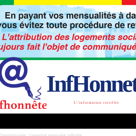
InfHonne
L\'information certifiée
TO
LIBRE OPINION
SOCIETE
ACTU-INTE
 l’apprentissage : L’expertise marocaine sollicitée