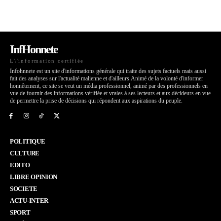
InfHonnete
L\'information certifiée
Infohnnete est un site d'informations générale qui traite des sujets factuels mais aussi
fait des analyses sur l'actualité malienne et d'ailleurs.Animé de la volonté d'informer
honnêtement, ce site se veut un média professionnel, animé par des professionnels en
vue de fournir des informations vérifiée et vraies à ses lecteurs et aux décideurs en vue
de permettre la prise de décisions qui répondent aux aspirations du peuple.
POLITIQUE
CULTURE
EDITO
LIBRE OPINION
SOCIETE
ACTU-INTER
SPORT