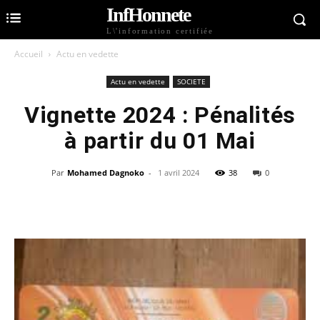
InfHonnete
L\'information certifiée
Accueil
Actu en vedette
Actu en vedette
SOCIETE
Vignette 2024 : Pénalités
à partir du 01 Mai
Par
Mohamed Dagnoko
-
1 avril 2024
38
0